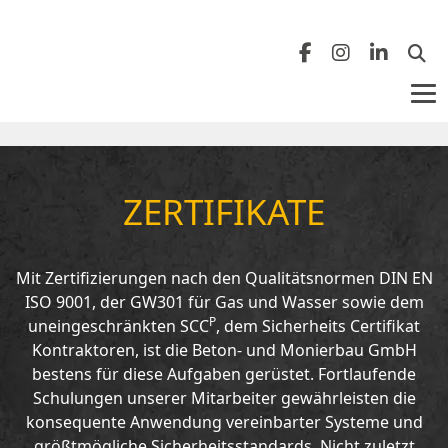
Zurück
Zurück
Nordhorn
Benefits
ZERTIFIKATE
Leipzig
Berufserfahrene
Mit Zertifizierungen nach den Qualitätsnormen DIN EN
Meppen
Auszubildende
ISO 9001, der GW301 für Gas und Wasser sowie dem
P
uneingeschränkten SCC
, dem Sicherheits Certifikat
Kontraktoren, ist die Beton- und Monierbau GmbH
bestens für diese Aufgaben gerüstet. Fortlaufende
Schulungen unserer Mitarbeiter gewährleisten die
konsequente Anwendung vereinbarter Systeme und
größtmögliche Sicherheitsstandards. Nicht zuletzt