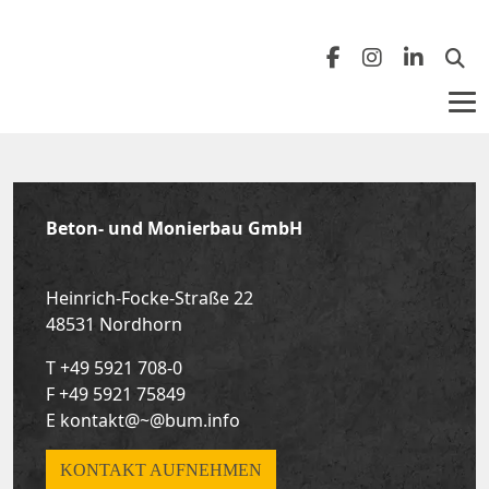
Zurück
Zurück
Nordhorn
Benefits
Beton- und Monierbau GmbH
Leipzig
Berufserfahrene
Heinrich-Focke-Straße 22
Meppen
Auszubildende
48531 Nordhorn
T
+49 5921 708-0
F +49 5921 75849
E
kontakt@~@bum.info
KONTAKT AUFNEHMEN